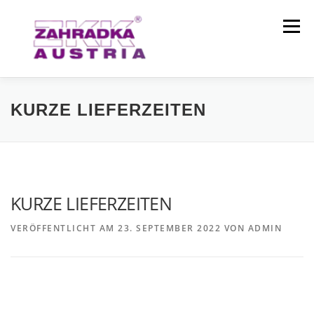
Zum
Inhalt
Menü
springen
PRODUKTE
MELKZEUGSPÜLER
KURZE LIEFERZEITEN
MASCHINENPARK
ÜBER UNS
KONTAKT
KURZE LIEFERZEITEN
VERÖFFENTLICHT AM
23. SEPTEMBER 2022
VON
ADMIN